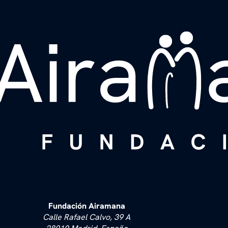
Fundación Airamana
Calle Rafael Calvo, 39 A