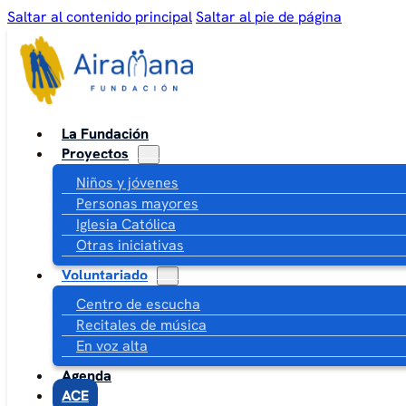
Saltar al contenido principal
Saltar al pie de página
La Fundación
Proyectos
Niños y jóvenes
Personas mayores
Iglesia Católica
Otras iniciativas
Voluntariado
Centro de escucha
Recitales de música
En voz alta
Agenda
ACE