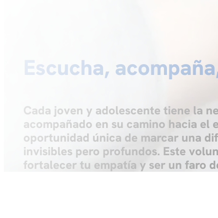
Escucha, acompaña
Cada joven y adolescente tiene la 
acompañado en su camino hacia el eq
oportunidad única de marcar una dif
invisibles pero profundos. Este volu
fortalecer tu empatía y ser un faro