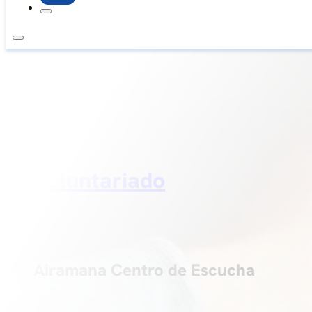
Voluntariado
Airamana Centro de Escucha