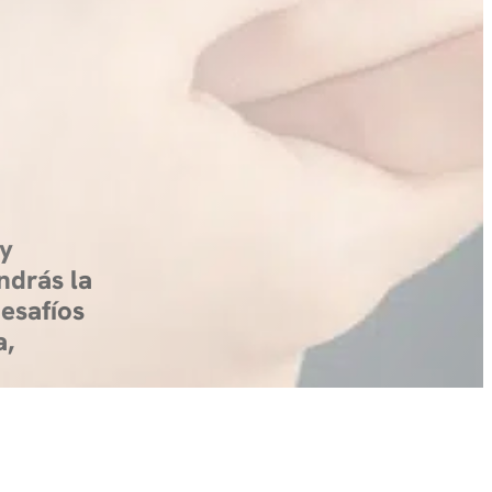
 y
ndrás la
esafíos
a,