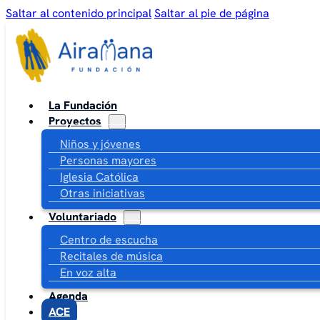
Saltar al contenido principal
Saltar al pie de página
La Fundación
Proyectos
Niños y jóvenes
Personas mayores
Iglesia Católica
Otras iniciativas
Voluntariado
Centro de escucha
Recitales de música
En voz alta
Agenda
ACE