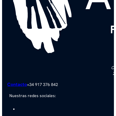
F
Ca
2
Contacto
+34 917 376 842
Nuestras redes sociales: