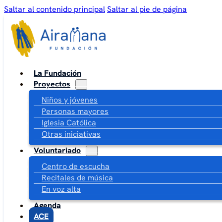
Saltar al contenido principal
Saltar al pie de página
La Fundación
Proyectos
Niños y jóvenes
Personas mayores
Iglesia Católica
Otras iniciativas
Voluntariado
Centro de escucha
Recitales de música
En voz alta
Agenda
ACE