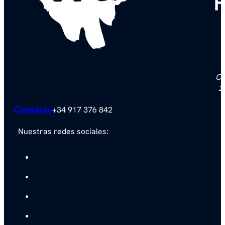
F
Ca
2
Contacto
+34 917 376 842
Nuestras redes sociales: