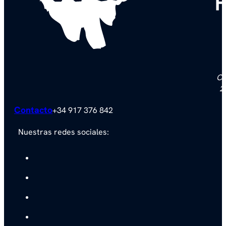
F
Ca
2
Contacto
+34 917 376 842
Nuestras redes sociales: