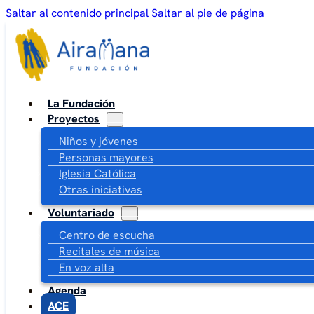
Saltar al contenido principal
Saltar al pie de página
La Fundación
Proyectos
Niños y jóvenes
Personas mayores
Iglesia Católica
Otras iniciativas
Voluntariado
Centro de escucha
Recitales de música
En voz alta
Agenda
ACE