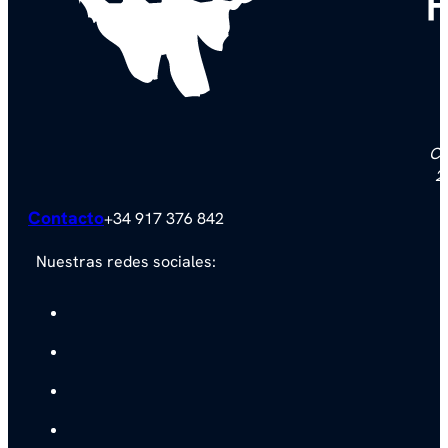
F
Ca
2
Contacto
+34 917 376 842
Nuestras redes sociales: