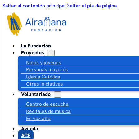
Saltar al contenido principal
Saltar al pie de página
La Fundación
Proyectos
Niños y jóvenes
Personas mayores
Iglesia Católica
Otras iniciativas
Voluntariado
Centro de escucha
Recitales de música
En voz alta
Agenda
ACE