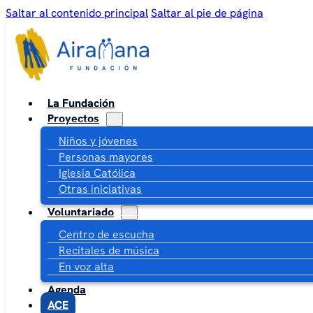
Saltar al contenido principal
Saltar al pie de página
La Fundación
Proyectos
Niños y jóvenes
Personas mayores
Iglesia Católica
Otras iniciativas
Voluntariado
Centro de escucha
Recitales de música
En voz alta
Agenda
ACE