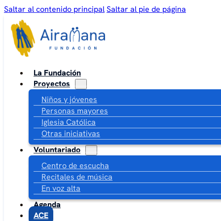
Saltar al contenido principal
Saltar al pie de página
La Fundación
Proyectos
Niños y jóvenes
Personas mayores
Iglesia Católica
Otras iniciativas
Voluntariado
Centro de escucha
Recitales de música
En voz alta
Agenda
ACE