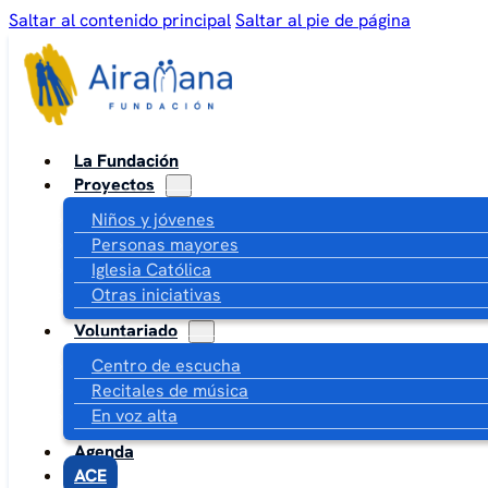
Saltar al contenido principal
Saltar al pie de página
La Fundación
Proyectos
Niños y jóvenes
Personas mayores
Iglesia Católica
Otras iniciativas
Voluntariado
Centro de escucha
Recitales de música
En voz alta
Agenda
ACE