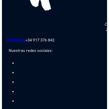
F
Ca
2
Contacto
+34 917 376 842
Nuestras redes sociales: