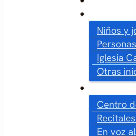
La Funda
Proyectos
Niños y 
Persona
Iglesia C
Otras ini
Voluntari
Centro d
Recitale
En voz al