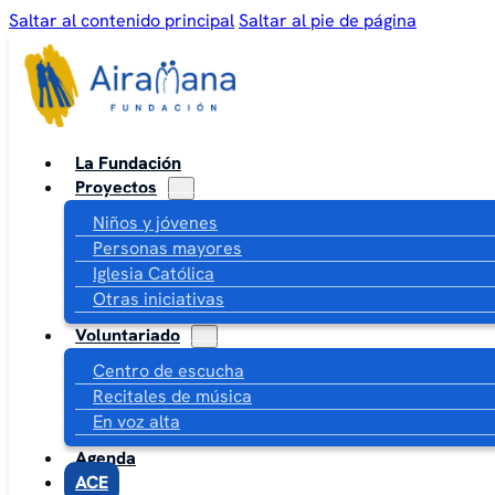
Saltar al contenido principal
Saltar al pie de página
La Fundación
Proyectos
Niños y jóvenes
Personas mayores
Iglesia Católica
Otras iniciativas
Voluntariado
Centro de escucha
Recitales de música
En voz alta
Agenda
ACE