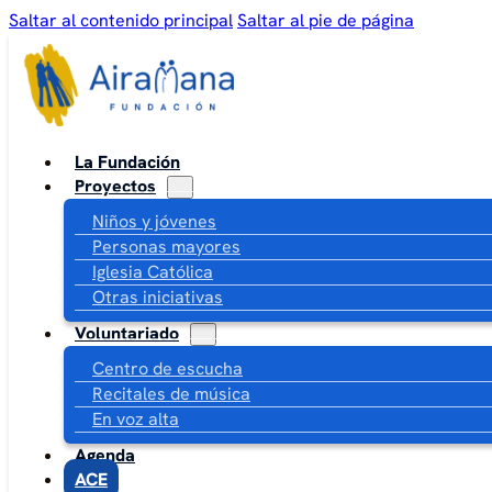
Saltar al contenido principal
Saltar al pie de página
La Fundación
Proyectos
Niños y jóvenes
Personas mayores
Iglesia Católica
Otras iniciativas
Voluntariado
Centro de escucha
Recitales de música
En voz alta
Agenda
ACE